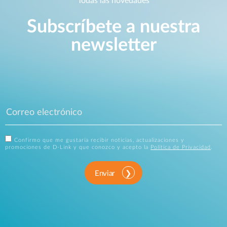
Todas las novedades
Subscríbete a nuestra
newsletter
Confirmo que me gustaría recibir noticias, actualizaciones y
promociones de D-Link y que conozco y acepto la
Política de Privacidad
.
Enviar