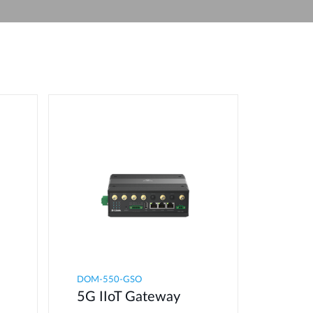
Videovigilancia
pública
Smart
Building
Mástiles
con
cámaras y
sensores
DOM-550-GSO
5G IIoT Gateway