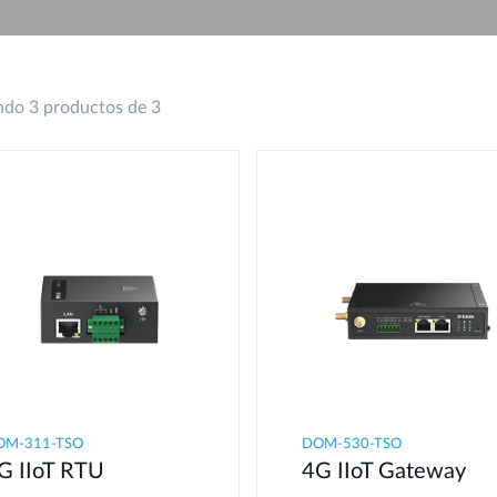
do 3 productos de 3
OM-311-TSO
DOM-530-TSO
G IIoT RTU​
4G IIoT Gateway