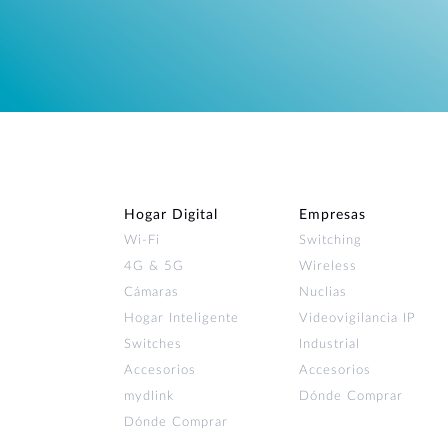
Hogar Digital
Empresas
Wi‑Fi
Switching
4G & 5G
Wireless
Cámaras
Nuclias
Hogar Inteligente
Videovigilancia IP
Switches
Industrial
Accesorios
Accesorios
mydlink
Dónde Comprar
Dónde Comprar