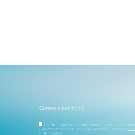
Confirmo que me gustaría recibir noticias, actualizac
y promociones de D-Link y que conozco y acepto la
Polí
de Privacidad
.