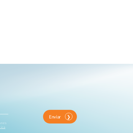
Enviar
iones
tica