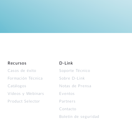
Recursos
D‑Link
Casos de éxito
Soporte Técnico
Formación Técnica
Sobre D-Link
Catálogos
Notas de Prensa
Vídeos y Webinars
Eventos
Product Selector
Partners
Contacto
Boletín de seguridad