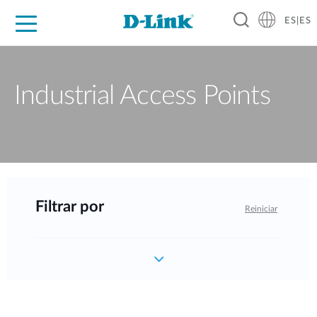
ES|ES
Hogar Digital
Empresas
Industria
Soporte
Resources
Partners
Industrial Access Points
Filtrar por
Reiniciar