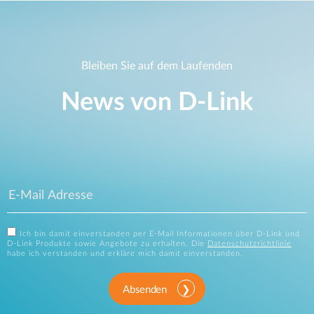
Bleiben Sie auf dem Laufenden
News von D‑Link
Ich bin damit einverstanden per E-Mail Informationen über D-Link und
D-Link Produkte sowie Angebote zu erhalten. Die
Datenschutzrichtlinie
habe ich verstanden und erkläre mich damit einverstanden.
Absenden