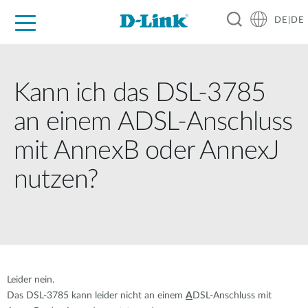
DE|DE
Zuhause
Unternehmen
Industrie
Kaufen
Support
Know-how
Partner
Kann ich das DSL-3785
an einem ADSL-Anschluss
mit AnnexB oder AnnexJ
nutzen?
Leider nein.
Das DSL-3785 kann leider nicht an einem
A
DSL-Anschluss mit