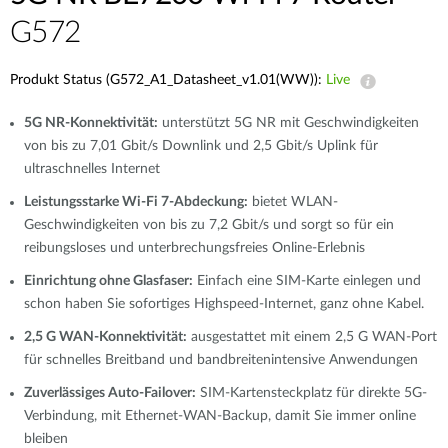
G572
Produkt Status (G572_A1_Datasheet_v1.01(WW)):
Live
5G NR-Konnektivität:
unterstützt 5G NR mit Geschwindigkeiten
von bis zu 7,01 Gbit/s Downlink und 2,5 Gbit/s Uplink für
ultraschnelles Internet
Leistungsstarke Wi-Fi 7-Abdeckung:
bietet WLAN-
Geschwindigkeiten von bis zu 7,2 Gbit/s und sorgt so für ein
reibungsloses und unterbrechungsfreies Online-Erlebnis
Einrichtung ohne Glasfaser:
Einfach eine SIM-Karte einlegen und
schon haben Sie sofortiges Highspeed-Internet, ganz ohne Kabel.
2,5 G WAN-Konnektivität:
ausgestattet mit einem 2,5 G WAN-Port
für schnelles Breitband und bandbreitenintensive Anwendungen
Zuverlässiges Auto-Failover:
SIM-Kartensteckplatz für direkte 5G-
Verbindung, mit Ethernet-WAN-Backup, damit Sie immer online
bleiben