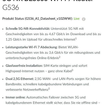
G536
Produkt Status (G536_A1_Datasheet_v102WW):
Live
Schnelle 5G-NR-Konnektivität:
Unterstützt 5G NR mit
Geschwindigkeiten von bis zu 4,67 Gbit/s im Download und bis zu
1
1,25 Gbit/s im Upload für ultraschnelles Internet
Leistungsstarke Wi-Fi 7 Abdeckung:
Bietet WLAN-
Geschwindigkeiten von bis zu 3,6 Gbit/s für ein reibungsloses und
2
unterbrechungsfreies Online-Erlebnis
Glasfaserfreie Installation:
SIM-Karte einlegen und sofort
3
Highspeed-Internet nutzen – ganz ohne Kabel
Dual 2,5G Ethernet:
2,5G WAN- und LAN-Ports sorgen für höhere
Bandbreite, schnellere kabelgebundene Verbindungen und
5
verbesserte Netzwerkeffizienz
Immer online:
Automatisches Failover zwischen 5G und
kabelgebundenem Ethernet stellt sicher, dass Sie nie offline sind –