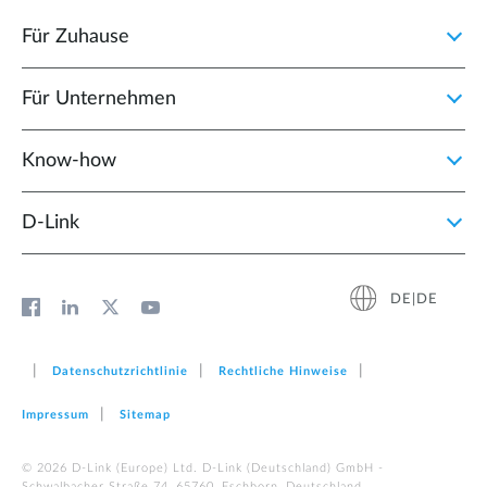
Für Zuhause
Für Unternehmen
Know-how
D‑Link
DE|DE
Datenschutzrichtlinie
Rechtliche Hinweise
Impressum
Sitemap
© 2026 D‑Link (Europe) Ltd. D-Link (Deutschland) GmbH -
Schwalbacher Straße 74, 65760, Eschborn, Deutschland