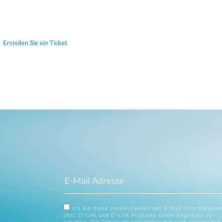
Erstellen Sie ein Ticket
Ich bin damit einverstanden per E-Mail Informatione
über D-Link und D-Link Produkte sowie Angebote zu