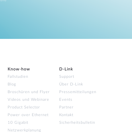
 und
Know-how
D‑Link
Fallstudien
Support
Blog
Über D-Link
Broschüren und Flyer
Pressemitteilungen
Videos und Webinare
Events
Product Selector
Partner
Power over Ethernet
Kontakt
10 Gigabit
Sicherheitsbulletin
Netzwerkplanung