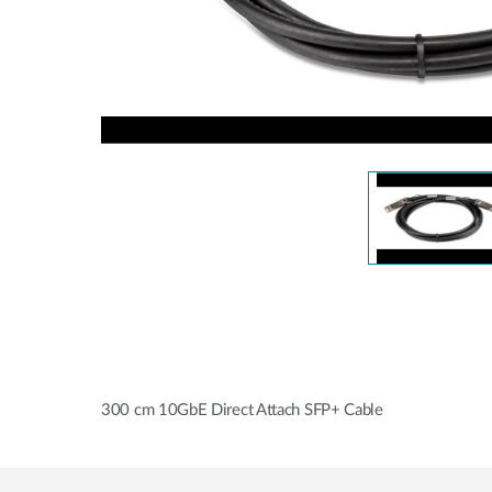
Unmanaged
Switches
PoE
Switches
Accessories
Management
Kaufen
Cloud
Mediaconverter
Network
Management
Glasfaser
Netzwerk
Direct
Controller
Attach
Kabel
PoE Adapter
300 cm 10GbE Direct Attach SFP+ Cable