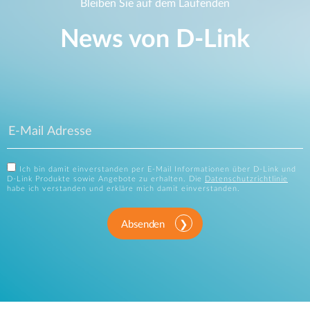
Bleiben Sie auf dem Laufenden
News von D‑Link
Ich bin damit einverstanden per E-Mail Informationen über D-Link und
D-Link Produkte sowie Angebote zu erhalten. Die
Datenschutzrichtlinie
habe ich verstanden und erkläre mich damit einverstanden.
Absenden