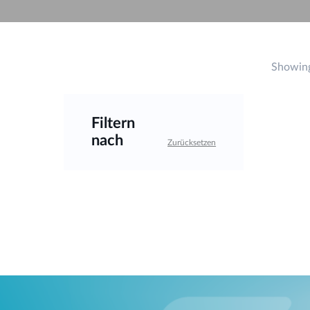
Unmanaged
Switches
PoE
Switches
Showing
Accessories
Management
Kaufen
Filtern
Cloud
nach
Mediaconverter
Network
Zurücksetzen
Management
Glasfaser
Netzwerk
Direct
Controller
Attach
Kabel
PoE Adapter