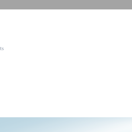
Building
Smart Pole
ts