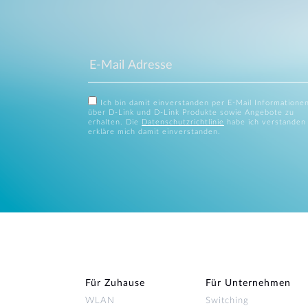
Ich bin damit einverstanden per E-Mail Informatione
über D-Link und D-Link Produkte sowie Angebote zu
erhalten. Die
Datenschutzrichtlinie
habe ich verstanden
erkläre mich damit einverstanden.
Für Zuhause
Für Unternehmen
WLAN
Switching