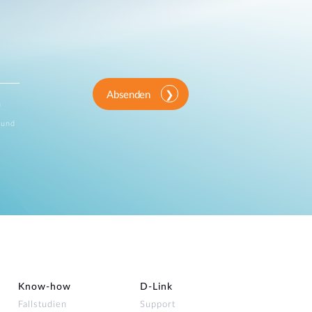
Absenden
n
 und
Know-how
D‑Link
Fallstudien
Support