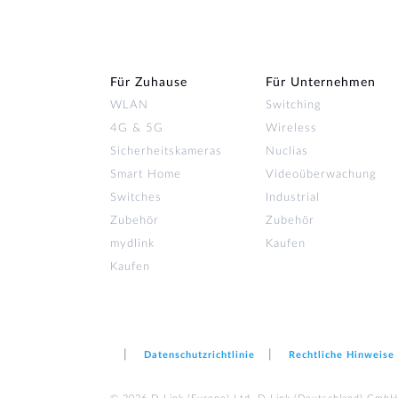
Für Zuhause
Für Unternehmen
WLAN
Switching
4G & 5G
Wireless
Sicherheitskameras
Nuclias
Smart Home
Videoüberwachung
Switches
Industrial
Zubehör
Zubehör
mydlink
Kaufen
Kaufen
Datenschutzrichtlinie
Rechtliche Hinweise