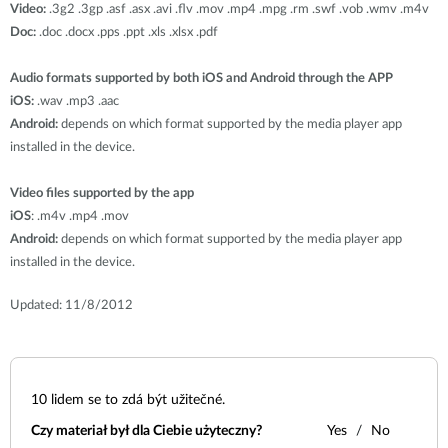
Video:
.3g2 .3gp .asf .asx .avi .flv .mov .mp4 .mpg .rm .swf .vob .wmv .m4v
Doc:
.doc .docx .pps .ppt .xls .xlsx .pdf
Audio formats supported by both iOS and Android through the APP
iOS:
.wav .mp3 .aac
Android:
depends on which format supported by the media player app
installed in the device.
Video files supported by the app
iOS
: .m4v .mp4 .mov
Android:
depends on which format supported by the media player app
installed in the device.
Updated: 11/8/2012
10
lidem se to zdá být užitečné.
Czy materiał był dla Ciebie użyteczny?
Yes
No