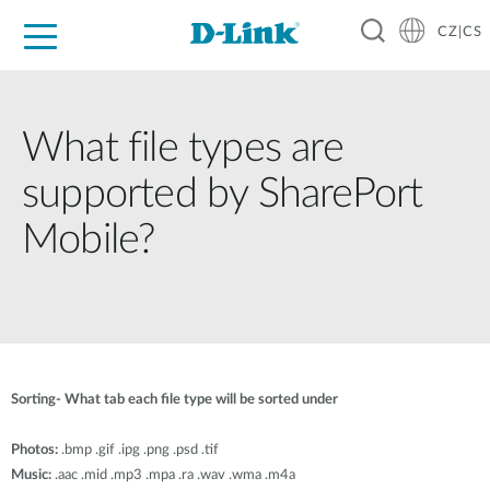
CZ|CS
Pro domácnost
Pro firmu
Pro průmysl
Kde koupit
Podpora
Zdroje
Partneři
What file types are
supported by SharePort
Mobile?
Sorting- What tab each file type will be sorted under
Photos:
.bmp .gif .ipg .png .psd .tif
Music:
.aac .mid .mp3 .mpa .ra .wav .wma .m4a