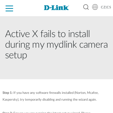
CZ|CS
Pro domácnost
Pro firmu
Pro průmysl
Kde koupit
Podpora
Zdroje
Partneři
Active X fails to install
during my mydlink camera
setup
Step 1:
If you have any software firewalls installed (Norton, Mcafee,
Kaspersky), try temporarily disabling and running the wizard again.