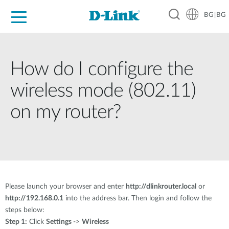
BG|BG
For Home
For Business
For Industry
Where to Buy
Support
Resources
Partners
How do I configure the
wireless mode (802.11)
on my router?
Please launch your browser and enter
http://dlinkrouter.local
or
http://192.168.0.1
into the address bar. Then login and follow the
steps below:
Step 1:
Click
Settings
->
Wireless