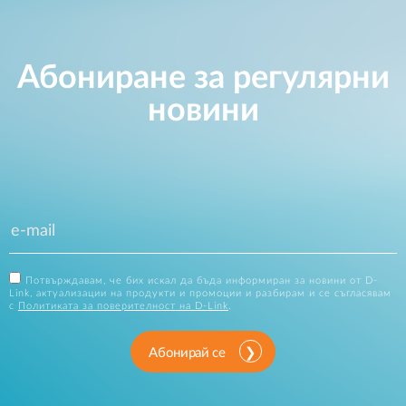
Абониране за регулярни
новини
Потвърждавам, че бих искал да бъда информиран за новини от D-
Link, актуализации на продукти и промоции и разбирам и се съгласявам
с
Политиката за поверителност на D-Link
.
Абонирай се