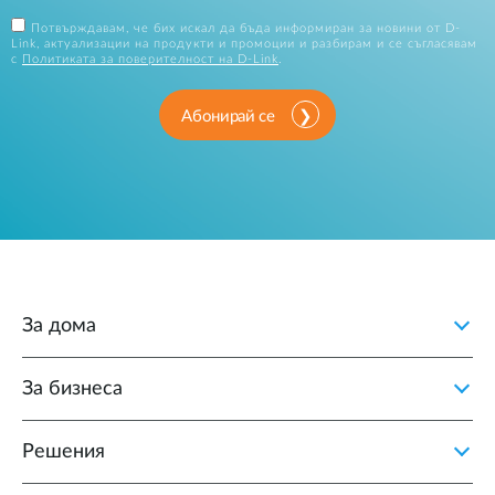
Потвърждавам, че бих искал да бъда информиран за новини от D-
Link, актуализации на продукти и промоции и разбирам и се съгласявам
с
Политиката за поверителност на D-Link
.
Абонирай се
За дома
За бизнеса
Решения