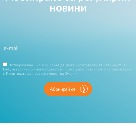
новини
Потвърждавам, че бих искал да бъда информиран за новини от D-
Link, актуализации на продукти и промоции и разбирам и се съгласявам
с
Политиката за поверителност на D-Link
.
Абонирай се