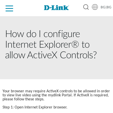
BG|BG
For Home
For Business
For Industry
Where to Buy
Support
Resources
Partners
How do I configure
Internet Explorer® to
allow ActiveX Controls?
Your browser may require ActiveX controls to be allowed in order 
to view live video using the mydlink Portal. If ActiveX is required, 
please follow these steps.
Step 1: Open Internet Explorer browser.