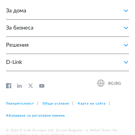
За дома
За бизнеса
Решения
D‑Link
BG|BG
Поверителност
Общи условия
Карта на сайта
Абониране за регулярни новини
© 2026 D‑Link (Europe) Ltd. D-Link Bulgaria - 6, Mihail Tenev Str. -