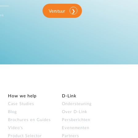
Verstuur
ink
How we help
D‑Link
Case Studies
Ondersteuning
Blog
Over D‑Link
Brochures en Guides
Persberichten
Video's
Evenementen
Product Selector
Partners