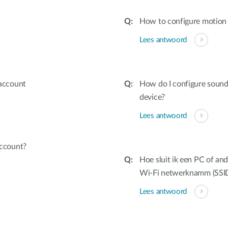
How to configure motion 
Lees antwoord
account
How do I configure soun
device?
Lees antwoord
ccount?
Hoe sluit ik een PC of an
Wi-Fi netwerknamm (SSID
Lees antwoord