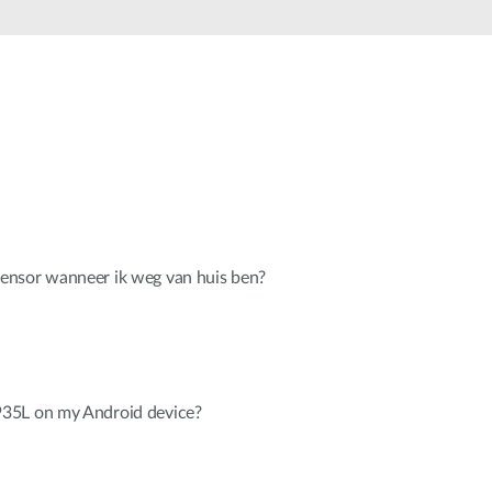
Smart
Building
Smart Pole
ensor wanneer ik weg van huis ben?
35L on my Android device?