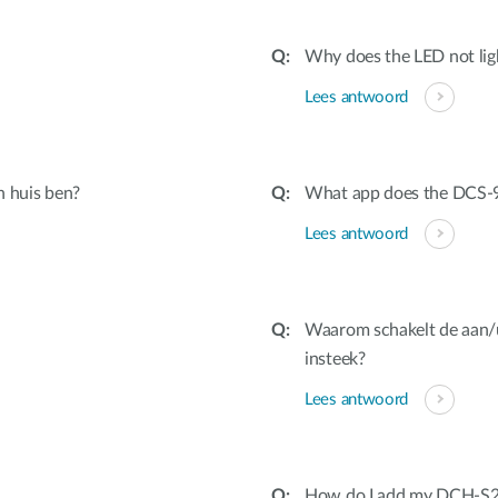
Why does the LED not lig
Lees antwoord
 huis ben?
What app does the DCS-
Lees antwoord
Waarom schakelt de aan/
insteek?
Lees antwoord
How do I add my DCH-S22