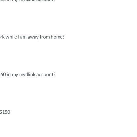
k while I am away from home?
0 in my mydlink account?
-S150