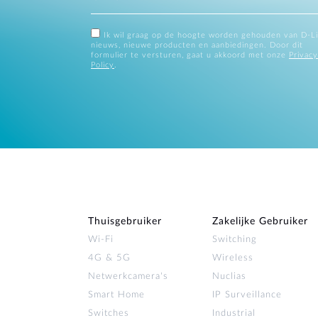
Ik wil graag op de hoogte worden gehouden van D-L
nieuws, nieuwe producten en aanbiedingen. Door dit
formulier te versturen, gaat u akkoord met onze
Privacy
Policy
.
Thuisgebruiker
Zakelijke Gebruiker
Wi‑Fi
Switching
4G & 5G
Wireless
Netwerkcamera's
Nuclias
Smart Home
IP Surveillance
Switches
Industrial