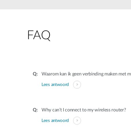
Unmanaged
Switches
PoE
Switches
FAQ
Accessoires
Management
Waar te
Koop
Cloud
Mediaconverters
Network
Management
Active
Fibers
Network
Waarom kan ik geen verbinding maken met mi
Controllers
Direct
Lees antwoord
Attach
Cables
PoE
Adapters
Why can’t I connect to my wireless router?
Lees antwoord