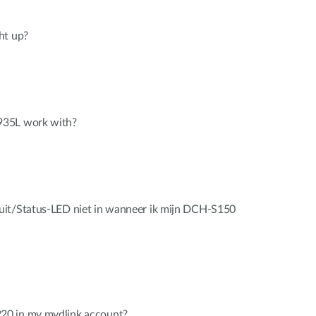
ht up?
935L work with?
uit/Status-LED niet in wanneer ik mijn DCH-S150
0 in my mydlink account?