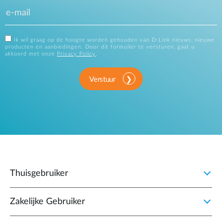
Ik wil graag op de hoogte worden gehouden van D-Link nieuws, nieuwe
producten en aanbiedingen. Door dit formulier te versturen, gaat u
akkoord met onze
Privacy Policy
.
Verstuur
Thuisgebruiker
Zakelijke Gebruiker