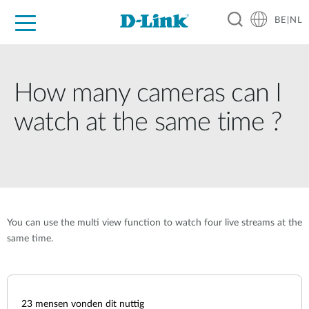
BE|NL
Voor Thuis
Business
Industrial
Support
Resources
Partners
How many cameras can I
watch at the same time ?
You can use the multi view function to watch four live streams at the
same time.
23
mensen vonden dit nuttig