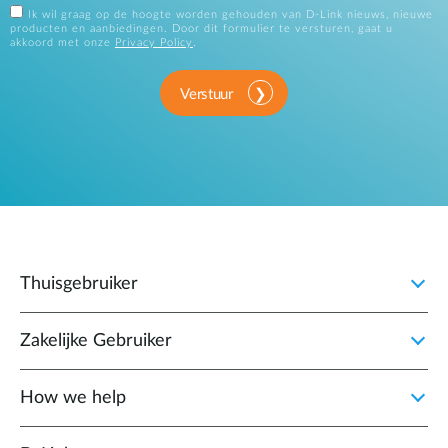
Ik wil graag op de hoogte worden gehouden van D-Link nieuws, nieuwe
producten en aanbiedingen. Door dit formulier te versturen, gaat u
akkoord met onze
Privacy Policy
.
Verstuur
Thuisgebruiker
Zakelijke Gebruiker
How we help