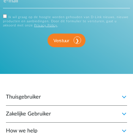
Ik wil graag op de hoogte worden gehouden van D-Link nieuws, nieuwe
producten en aanbiedingen. Door dit formulier te versturen, gaat u
akkoord met onze
Privacy Policy
.
Verstuur
Thuisgebruiker
Zakelijke Gebruiker
How we help