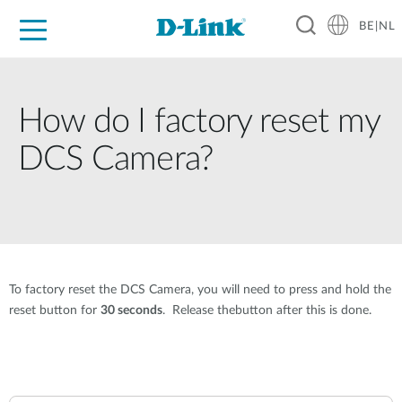
BE|NL
Voor Thuis
Business
Industrial
Support
Resources
Partners
How do I factory reset my
DCS Camera?
To factory reset the DCS Camera, you will need to press and hold the
reset button for
30 seconds
. Release thebutton after this is done.