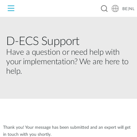
BE|NL
D-ECS Support
Wi‑Fi
Have a question or need help with
your implementation? We are here to
4G & 5G
Switching
help.
Netwerkcamera's
Wireless
Smart Home
Nuclias
Tech Support
Switches
IP Surveillance
Tech Alerts
Brochures en Guides
Thank you! Your message has been submitted and an expert will get
Accessories
in touch with you shortly.
Industrial