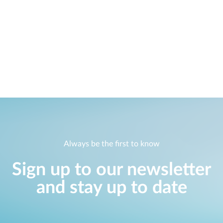
Veelgestelde Vragen
Case Studies
mydlink
Accessories
Services
Video's
Waar Te Koop
Services
Garantie
Blog
Waar Te Koop
Hulp nodig?
Support Portal
Always be the first to know
Sign up to our newsletter
and stay up to date