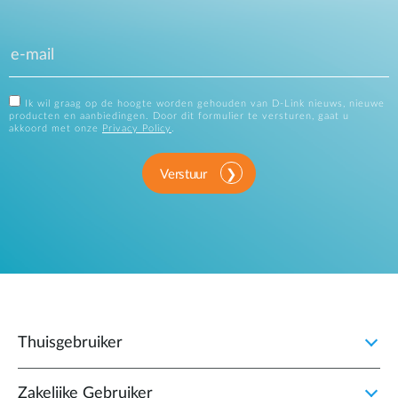
Ik wil graag op de hoogte worden gehouden van D-Link nieuws, nieuwe
producten en aanbiedingen. Door dit formulier te versturen, gaat u
akkoord met onze
Privacy Policy
.
Verstuur
Thuisgebruiker
Zakelijke Gebruiker